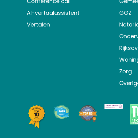
Conference call
Gemee
AI-vertaalassistent
GGZ
Vertalen
Notari
Onderw
Rijkso
Wonin
Zorg
Overig