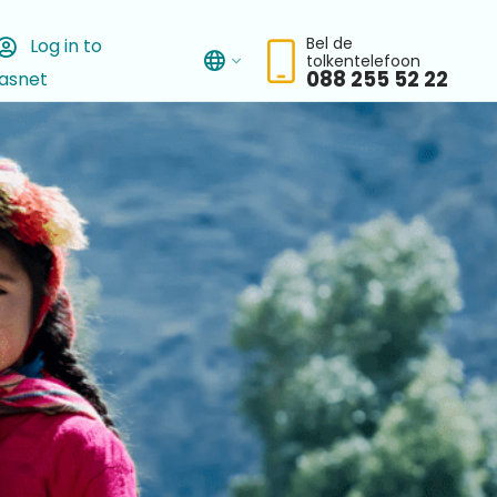
Bel de
Log in to
tolkentelefoon
asnet
chbar