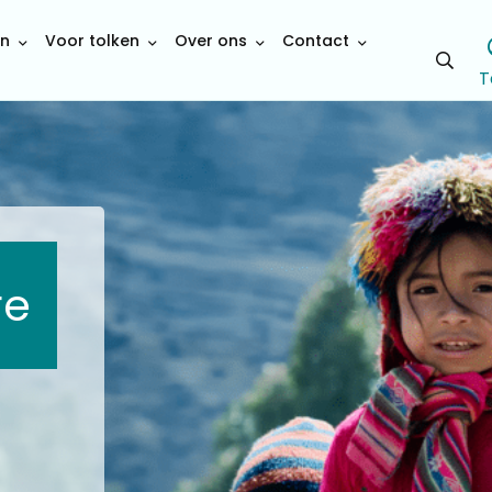
en
Voor tolken
Over ons
Contact
Open
T
sear
re