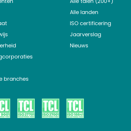
nten
Alle talen (200+)
Alle landen
aat
ISO certificering
ijs
Jaarverslag
verheid
Nieuws
gcorporaties
e branches