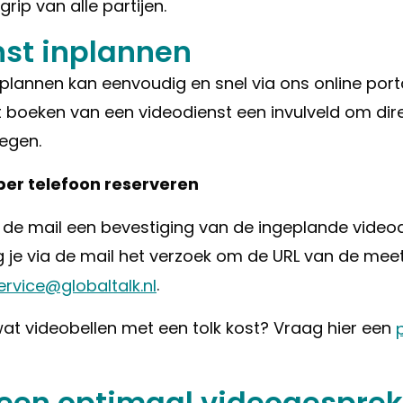
rip van alle partijen.
st inplannen
plannen kan eenvoudig en snel via ons online porta
et boeken van een videodienst een invulveld om dire
egen.
per telefoon reserveren
 de mail een bevestiging van de ingeplande video
je via de mail het verzoek om de URL van de mee
rvice@globaltalk.nl
.
at videobellen met een tolk kost? Vraag hier een
 een optimaal videogesprek