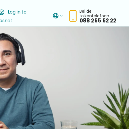
Bel de
Log in to
tolkentelefoon
asnet
chbar