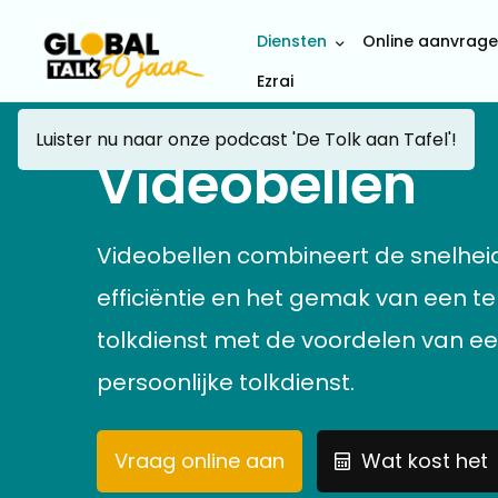
Diensten
Online aanvrag
Ezrai
Luister nu naar onze podcast 'De Tolk aan Tafel'!
Videobellen
Videobellen combineert de snelhei
efficiëntie en het gemak van een te
tolkdienst met de voordelen van e
persoonlijke tolkdienst.
Vraag online aan
Wat kost het