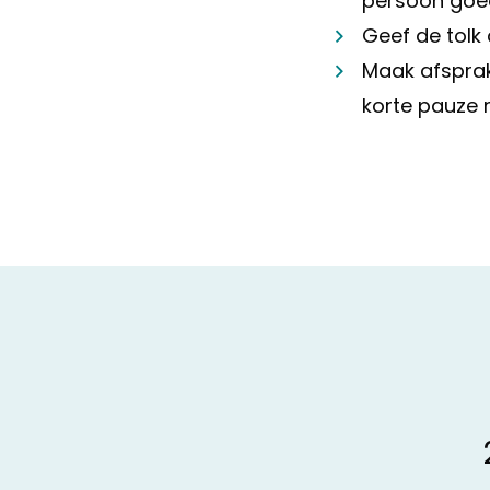
persoon goed 
Geef de tolk 
Maak afsprak
korte pauze n