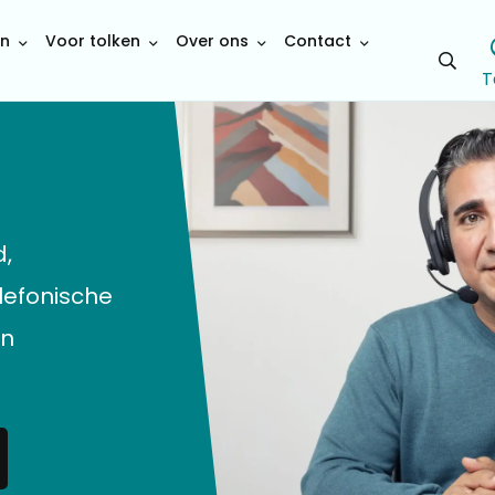
en
Voor tolken
Over ons
Contact
Open
T
sear
d,
lefonische
en