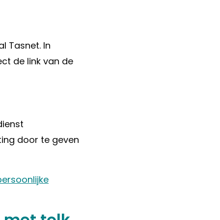
l Tasnet. In
ct de link van de
dienst
ting door te geven
persoonlijke
 met tolk