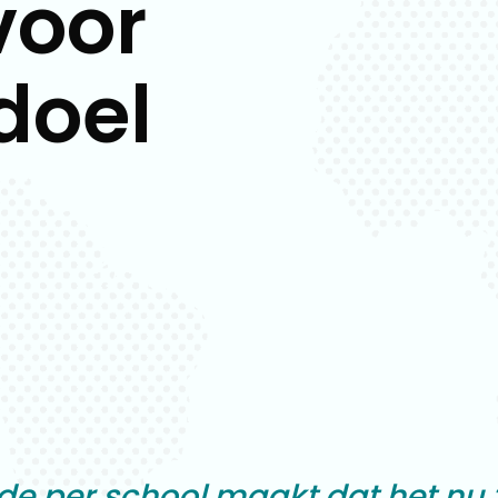
voor
doel
de per school maakt dat het nu 