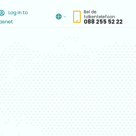
Bel de
Log in to
tolkentelefoon
asnet
chbar