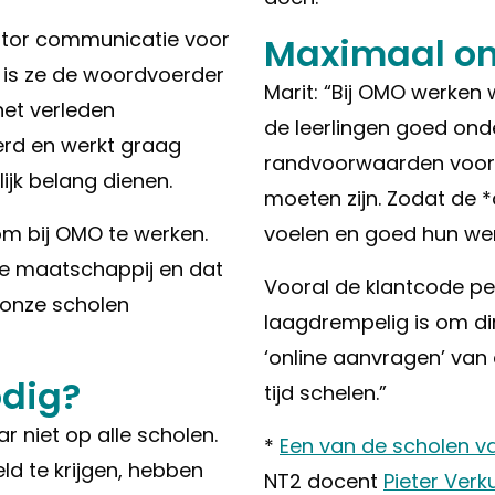
nator communicatie voor
Maximaal on
 is ze de woordvoerder
Marit: “Bij OMO werken
het verleden
de leerlingen goed ond
d en werkt graag
randvoorwaarden voor 
jk belang dienen.
moeten zijn. Zodat de 
 om bij OMO te werken.
voelen en goed hun wer
ze maatschappij en dat
Vooral de klantcode pe
p onze scholen
laagdrempelig is om dir
‘online aanvragen’ van 
odig?
tijd schelen.”
 niet op alle scholen.
*
Een van de scholen v
ld te krijgen, hebben
NT2 docent
Pieter Verku