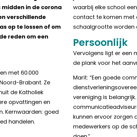
s midden in de corona
waarbij elke school een
n verschillende
contact te komen met ee
as op te lossen of om
schaalgrootte worden de
ede reden om een
Persoonlijk
Vervolgens ligt er een
de plank voor het aanv
len met 60.000
Marit: “Een goede com
n Noord-Brabant. Ze
dienstverleningsovere
uit de Katholiek
vereniging is belangrij
dere opvattingen en
communicatieadviseurs o
ten. Kernwaarden: goed
kunnen ervoor zorgen d
ed handelen.
medewerkers op de sch
doen.”