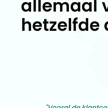
allemaal 
hetzelfde 
"Vooral de klantco