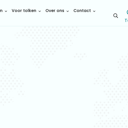
en
Voor tolken
Over ons
Contact
Open
T
sear