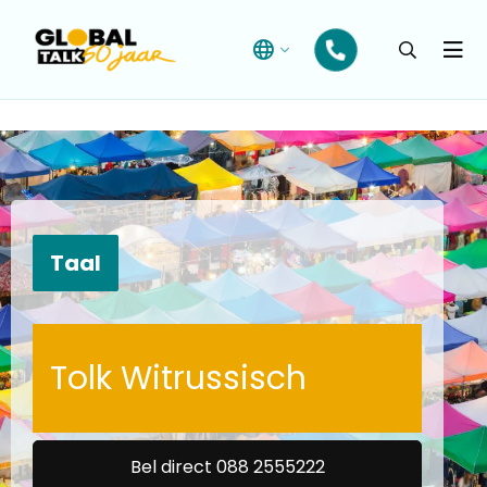
Open
searchba
Menu
Taal
Tolk Witrussisch
Bel direct 088 2555222