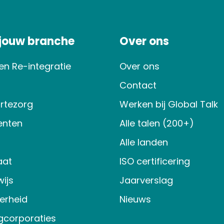
 jouw branche
Over ons
en Re-integratie
Over ons
Contact
rtezorg
Werken bij Global Talk
nten
Alle talen (200+)
Alle landen
aat
ISO certificering
ijs
Jaarverslag
verheid
Nieuws
gcorporaties