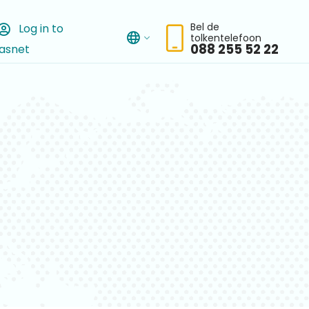
Bel de
Log in to
tolkentelefoon
asnet
chbar