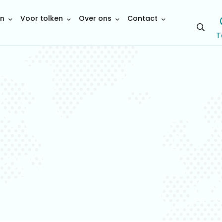
en
Voor tolken
Over ons
Contact
Open
T
sear