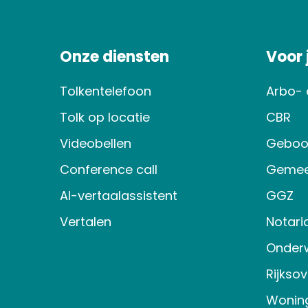
Onze diensten
Voor
Tolkentelefoon
Arbo- 
Tolk op locatie
CBR
Videobellen
Geboo
Conference call
Gemee
AI-vertaalassistent
GGZ
Vertalen
Notari
Onderw
Rijkso
Wonin