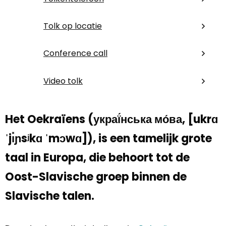
Tolk op locatie
Conference call
Video tolk
Het Oekraïens (украї́нська мо́ва, [ukrɑ
ˈjı̽ɲsʲkɑ ˈmɔwɑ]), is een tamelijk grote
taal in Europa, die behoort tot de
Oost-Slavische groep binnen de
Slavische talen.