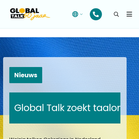
Open
searchba
Menu
Nieuws
Global Talk zoekt taalonde