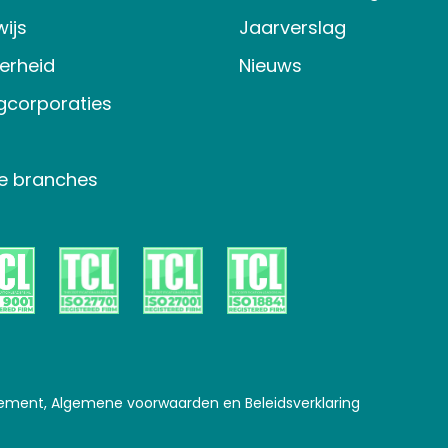
ijs
Jaarverslag
verheid
Nieuws
gcorporaties
e branches
tement, Algemene voorwaarden en Beleidsverklaring