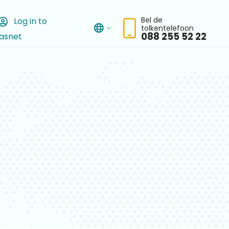
Bel de
Log in to
tolkentelefoon
asnet
chbar