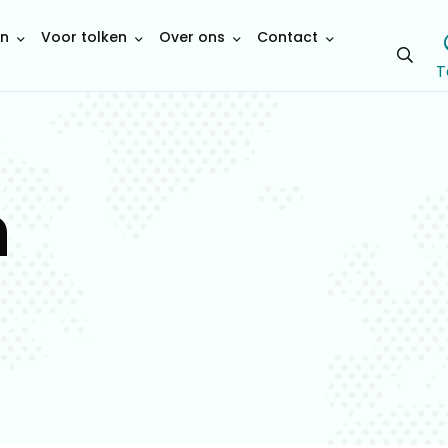
en
Voor tolken
Over ons
Contact
Open
T
sear
n