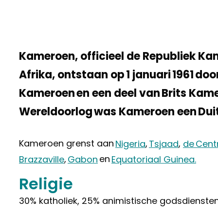
Kameroen, officieel de Republiek Kam
Afrika, ontstaan op 1 januari 1961 d
Kameroen en een deel van Brits Kame
Wereldoorlog was Kameroen een Duit
Kameroen grenst aan
Nigeria
,
Tsjaad
,
de Cent
Brazzaville
,
Gabon
en
Equatoriaal Guinea.
Religie
30% katholiek, 25% animistische godsdiensten