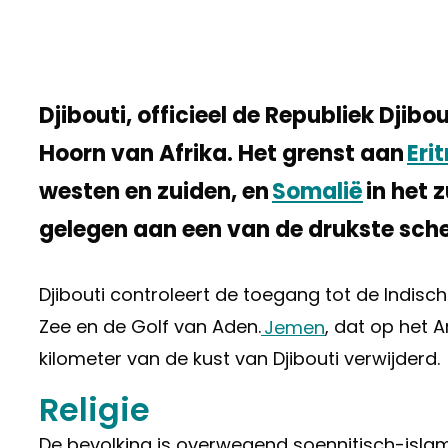
Djibouti, officieel de Republiek Djibou
Hoorn van Afrika. Het grenst aan
Eri
westen en zuiden, en
Somalië
in het 
gelegen aan een van de drukste sche
Djibouti controleert de toegang tot de Indis
Zee en de Golf van Aden.
Jemen
, dat op het A
kilometer van de kust van Djibouti verwijderd.
Religie
De bevolking is overwegend soennitisch-islam