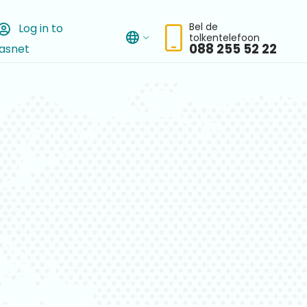
Bel de
Log in to
tolkentelefoon
asnet
chbar