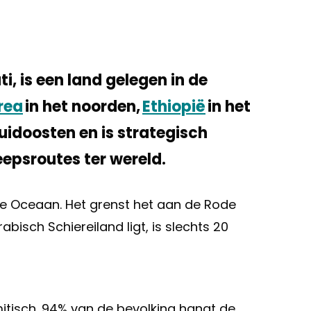
ti, is een land gelegen in de
trea
in het noorden,
Ethiopië
in het
zuidoosten en is strategisch
epsroutes ter wereld.
che Oceaan. Het grenst het aan de Rode
rabisch Schiereiland ligt, is slechts 20
itisch. 94% van de bevolking hangt de