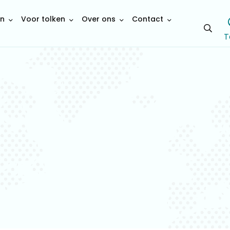
en
Voor tolken
Over ons
Contact
Open
T
sear