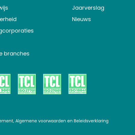
ijs
Jaarverslag
verheid
Nieuws
gcorporaties
e branches
tement, Algemene voorwaarden en Beleidsverklaring