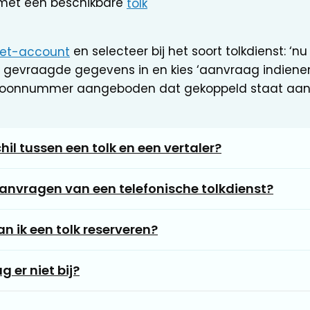
met een beschikbare
tolk
snet-account
en selecteer bij het soort tolkdienst: ‘nu
 gevraagde gegevens in en kies ‘aanvraag indienen’.
efoonnummer aangeboden dat gekoppeld staat aan
hil tussen een tolk en een vertaler?
anvragen van een telefonische tolkdienst?
an ik een tolk reserveren?
 er niet bij?