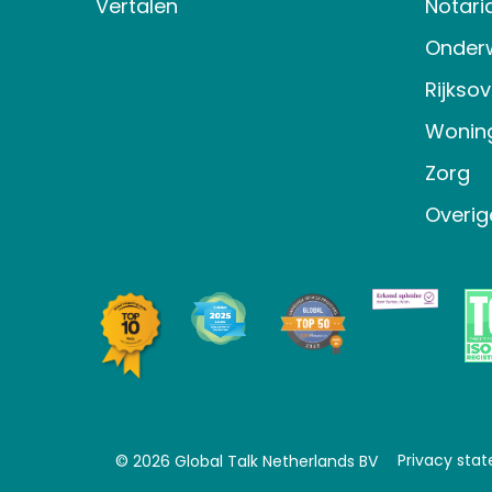
Vertalen
Notari
Onderw
Rijkso
Wonin
Zorg
Overig
Privacy sta
© 2026 Global Talk Netherlands BV