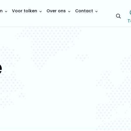
en
Voor tolken
Over ons
Contact
Open
T
sear
ë