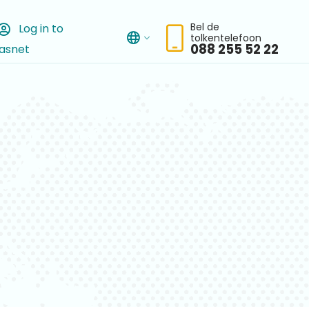
Bel de
Log in to
tolkentelefoon
asnet
chbar