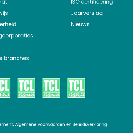
aat
ISO certificering
ijs
Jaarverslag
verheid
Nieuws
gcorporaties
e branches
tement, Algemene voorwaarden en Beleidsverklaring