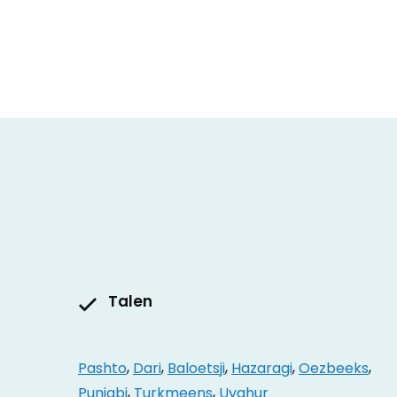
Talen
Pashto
,
Dari
,
Baloetsji
,
Hazaragi
,
Oezbeeks
,
Punjabi
,
Turkmeens
,
Uyghur