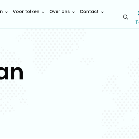
en
Voor tolken
Over ons
Contact
Open
T
sear
an