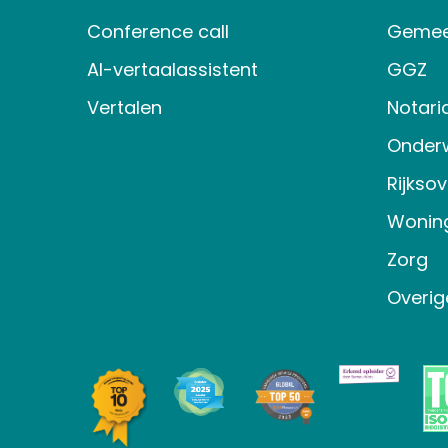
Conference call
Gemee
AI-vertaalassistent
GGZ
Vertalen
Notari
Onderw
Rijkso
Wonin
Zorg
Overig