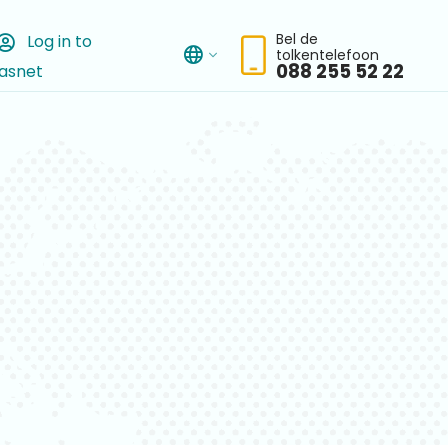
Bel de
Log in to
tolkentelefoon
asnet
chbar