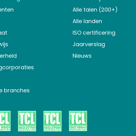
nten
Alle talen (200+)
Alle landen
aat
ISO certificering
ijs
Jaarverslag
verheid
Nieuws
gcorporaties
e branches