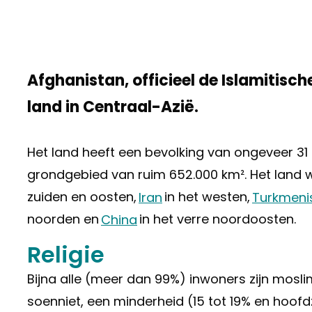
Afghanistan, officieel de Islamitisch
land in Centraal-Azië.
Het land heeft een bevolking van ongeveer 3
grondgebied van ruim 652.000 km². Het land
zuiden en oosten,
Iran
in het westen,
Turkmeni
noorden en
China
in het verre noordoosten.
Religie
Bijna alle (meer dan 99%) inwoners zijn mosli
soenniet, een minderheid (15 tot 19% en hoofdz