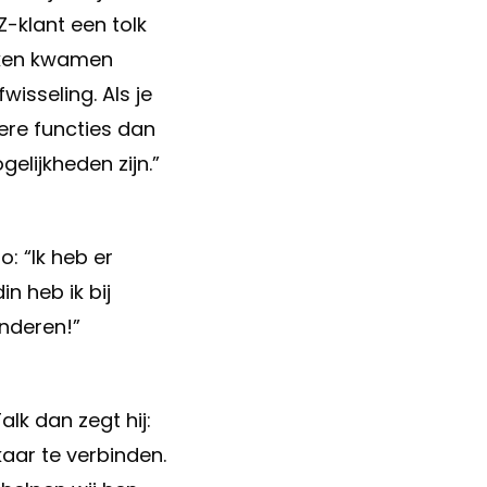
-klant een tolk
taken kwamen
isseling. Als je
ere functies dan
lijkheden zijn.”
: “Ik heb er
n heb ik bij
inderen!”
lk dan zegt hij:
kaar te verbinden.