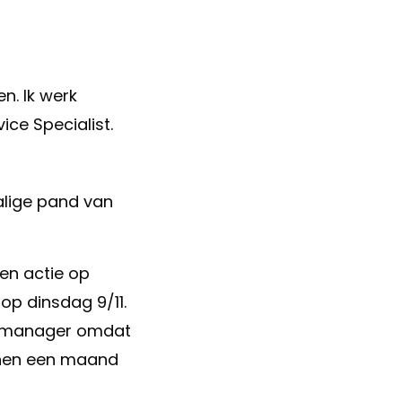
n. Ik werk
ice Specialist.
alige pand van
en actie op
op dinsdag 9/11.
de manager omdat
innen een maand