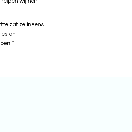
 helpen wij hen
rtte zat ze ineens
ies en
doen!”