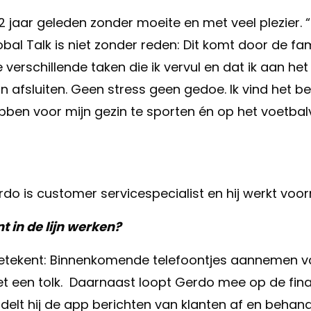
2 jaar geleden zonder moeite en met veel plezier. “
lobal Talk is niet zonder reden: Dit komt door de fam
verschillende taken die ik vervul en dat ik aan het
n afsluiten. Geen stress geen gedoe. Ik vind het b
ebben voor mijn gezin te sporten én op het voetbalv
do is customer servicespecialist en hij werkt voorna
 in de lijn werken?
 betekent: Binnenkomende telefoontjes aannemen v
t een tolk. Daarnaast loopt Gerdo mee op de fina
delt hij de app berichten van klanten af en behandel