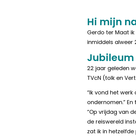
Hi mijn n
Gerdo ter Maat ik 
inmiddels alweer 2
Jubileum
22 jaar geleden w
TVcN (tolk en Ver
“Ik vond het werk
ondernomen.” En t
“Op vrijdag van d
de reiswereld ins
zat ik in hetzelfd