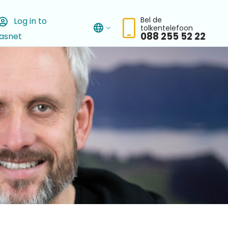
Bel de
Log in to
tolkentelefoon
asnet
chbar