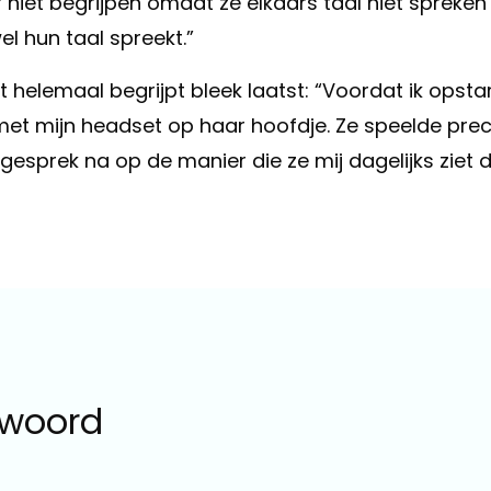
 niet begrijpen omdat ze elkaars taal niet spreken
el hun taal spreekt.”
it helemaal begrijpt bleek laatst: “Voordat ik opsta
met mijn headset op haar hoofdje. Ze speelde prec
gesprek na op de manier die ze mij dagelijks ziet 
 woord