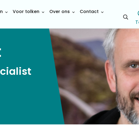
en
Voor tolken
Over ons
Contact
Open
T
sear
t
ialist