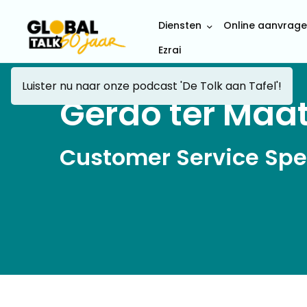
Diensten
Online aanvrag
Ezrai
Luister nu naar onze podcast 'De Tolk aan Tafel'!
Gerdo ter Maa
Customer Service Spec