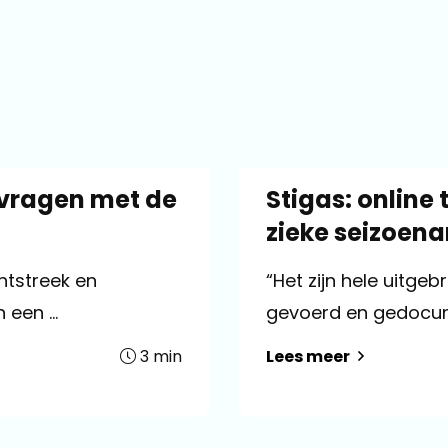
nvragen met de
Stigas: online
zieke seizoena
htstreek en
“Het zijn hele uitge
een ...
gevoerd en gedocume
3
min
Lees meer