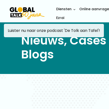
Diensten
Online aanvrag
Ezrai
Luister nu naar onze podcast 'De Tolk aan Tafel'!
Nieuws, Cases
Blogs