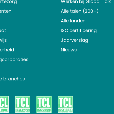
rtezorg
Werken bij Global Talk
nten
Alle talen (200+)
Alle landen
aat
ISO certificering
ijs
Jaarverslag
verheid
Nieuws
gcorporaties
e branches