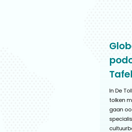
Glob
podc
Tafe
In De To
tolken m
gaan ook
speciali
cultuurb