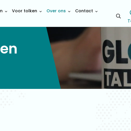
en
Voor tolken
Over ons
Contact
Open
T
sear
 en