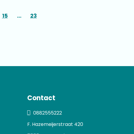
15
…
23
Contact
0882555222
F. Hazemeijerstraat 420