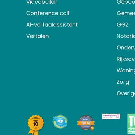
Videobellen
Geboo
Conference call
Gemee
AI-vertaalassistent
GGZ
Vertalen
Notari
Onderw
Rijkso
Wonin
Zorg
Overig