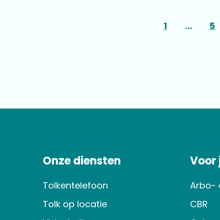
1
…
5
Onze diensten
Voor
Tolkentelefoon
Arbo- 
Tolk op locatie
CBR