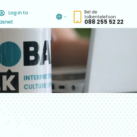
Bel de
Log in to
tolkentelefoon
asnet
chbar