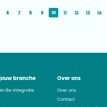
6
7
8
9
10
11
12
13
14
 jouw branche
Over ons
en Re-integratie
Over ons
Contact